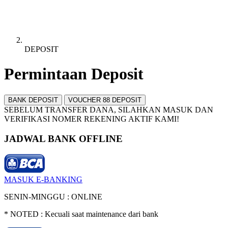
DEPOSIT
Permintaan Deposit
BANK DEPOSIT
VOUCHER 88 DEPOSIT
SEBELUM TRANSFER DANA, SILAHKAN MASUK DAN
VERIFIKASI NOMER REKENING AKTIF KAMI!
JADWAL BANK OFFLINE
MASUK E-BANKING
SENIN-MINGGU : ONLINE
* NOTED : Kecuali saat maintenance dari bank