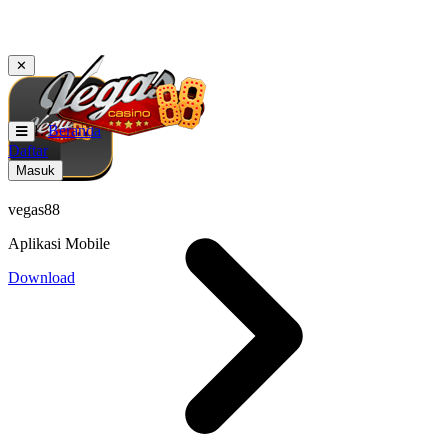
✕
Beranda
Daftar
Masuk
vegas88
Aplikasi Mobile
Download