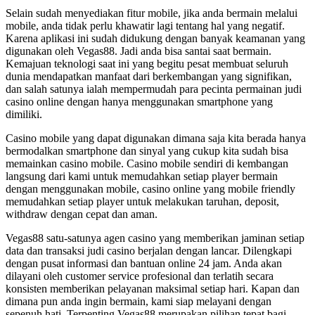
Selain sudah menyediakan fitur mobile, jika anda bermain melalui
mobile, anda tidak perlu khawatir lagi tentang hal yang negatif.
Karena aplikasi ini sudah didukung dengan banyak keamanan yang
digunakan oleh Vegas88. Jadi anda bisa santai saat bermain.
Kemajuan teknologi saat ini yang begitu pesat membuat seluruh
dunia mendapatkan manfaat dari berkembangan yang signifikan,
dan salah satunya ialah mempermudah para pecinta permainan judi
casino online dengan hanya menggunakan smartphone yang
dimiliki.
Casino mobile yang dapat digunakan dimana saja kita berada hanya
bermodalkan smartphone dan sinyal yang cukup kita sudah bisa
memainkan casino mobile. Casino mobile sendiri di kembangan
langsung dari kami untuk memudahkan setiap player bermain
dengan menggunakan mobile, casino online yang mobile friendly
memudahkan setiap player untuk melakukan taruhan, deposit,
withdraw dengan cepat dan aman.
Vegas88 satu-satunya agen casino yang memberikan jaminan setiap
data dan transaksi judi casino berjalan dengan lancar. Dilengkapi
dengan pusat informasi dan bantuan online 24 jam. Anda akan
dilayani oleh customer service profesional dan terlatih secara
konsisten memberikan pelayanan maksimal setiap hari. Kapan dan
dimana pun anda ingin bermain, kami siap melayani dengan
sepenuh hati. Terpenting Vegas88 merupakan pilihan tepat bagi