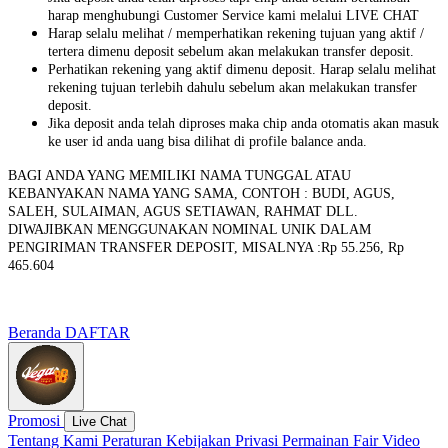
harap menghubungi Customer Service kami melalui LIVE CHAT
Harap selalu melihat / memperhatikan rekening tujuan yang aktif /
tertera dimenu deposit sebelum akan melakukan transfer deposit.
Perhatikan rekening yang aktif dimenu deposit. Harap selalu melihat
rekening tujuan terlebih dahulu sebelum akan melakukan transfer
deposit.
Jika deposit anda telah diproses maka chip anda otomatis akan masuk
ke user id anda uang bisa dilihat di profile balance anda.
BAGI ANDA YANG MEMILIKI NAMA TUNGGAL ATAU
KEBANYAKAN NAMA YANG SAMA, CONTOH : BUDI, AGUS,
SALEH, SULAIMAN, AGUS SETIAWAN, RAHMAT DLL.
DIWAJIBKAN MENGGUNAKAN NOMINAL UNIK DALAM
PENGIRIMAN TRANSFER DEPOSIT, MISALNYA :Rp 55.256, Rp
465.604
Beranda
DAFTAR
Promosi
Live Chat
Tentang Kami
Peraturan
Kebijakan Privasi
Permainan Fair
Video