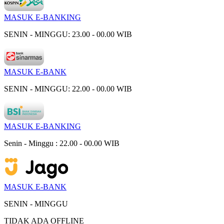
MASUK E-BANKING
SENIN - MINGGU: 23.00 - 00.00 WIB
MASUK E-BANK
SENIN - MINGGU: 22.00 - 00.00 WIB
MASUK E-BANKING
Senin - Minggu : 22.00 - 00.00 WIB
MASUK E-BANK
SENIN - MINGGU
TIDAK ADA OFFLINE