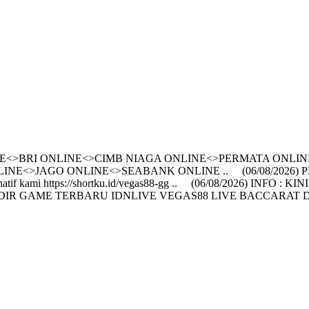
NE<>BRI ONLINE<>CIMB NIAGA ONLINE<>PERMATA ONL
NLINE<>JAGO ONLINE<>SEABANK ONLINE ..
(06/08/2026)
P
natif kami https://shortku.id/vegas88-gg ..
(06/08/2026)
INFO : KI
DIR GAME TERBARU IDNLIVE VEGAS88 LIVE BACCARAT 