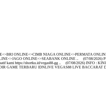
NE<>BRI ONLINE<>CIMB NIAGA ONLINE<>PERMATA ONL
NLINE<>JAGO ONLINE<>SEABANK ONLINE ..
(07/08/2026)
P
natif kami https://shortku.id/vegas88-gg ..
(07/08/2026)
INFO : KI
DIR GAME TERBARU IDNLIVE VEGAS88 LIVE BACCARAT 