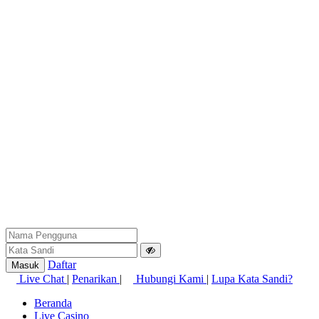
Daftar
Masuk
Live Chat
|
Penarikan
|
Hubungi Kami
|
Lupa Kata Sandi?
Beranda
Live Casino