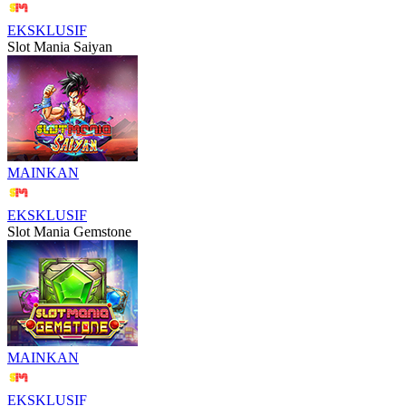
EKSKLUSIF
Slot Mania Saiyan
MAINKAN
EKSKLUSIF
Slot Mania Gemstone
MAINKAN
EKSKLUSIF