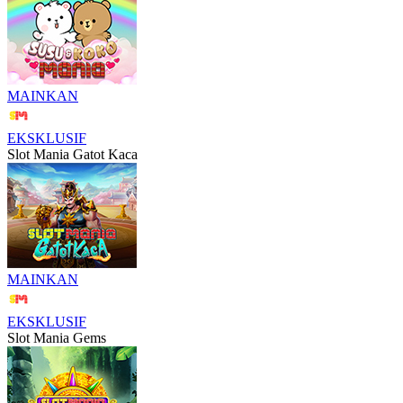
MAINKAN
EKSKLUSIF
Slot Mania Gatot Kaca
MAINKAN
EKSKLUSIF
Slot Mania Gems