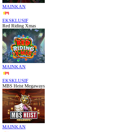
MAINKAN
EKSKLUSIF
Red Riding Xmas
MAINKAN
EKSKLUSIF
MBS Heist Megaways
MAINKAN