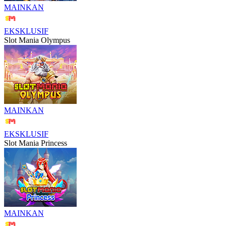
MAINKAN
EKSKLUSIF
Slot Mania Olympus
MAINKAN
EKSKLUSIF
Slot Mania Princess
MAINKAN