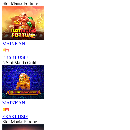
Slot Mania Fortune
MAINKAN
EKSKLUSIF
5 Slot Mania Gold
MAINKAN
EKSKLUSIF
Slot Mania Barong