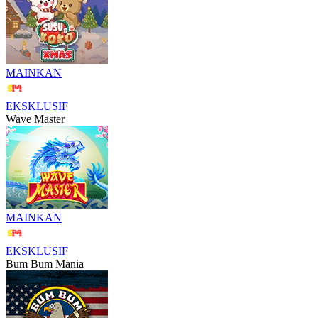
MAINKAN
EKSKLUSIF
Wave Master
MAINKAN
EKSKLUSIF
Bum Bum Mania