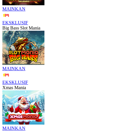
MAINKAN
EKSKLUSIF
Big Bass Slot Mania
MAINKAN
EKSKLUSIF
Xmas Mania
MAINKAN