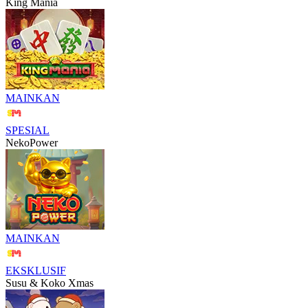
King Mania
MAINKAN
SPESIAL
NekoPower
MAINKAN
EKSKLUSIF
Susu & Koko Xmas