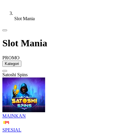
Slot Mania
Slot Mania
PROMO
Kategori
Satoshi Spins
MAINKAN
SPESIAL