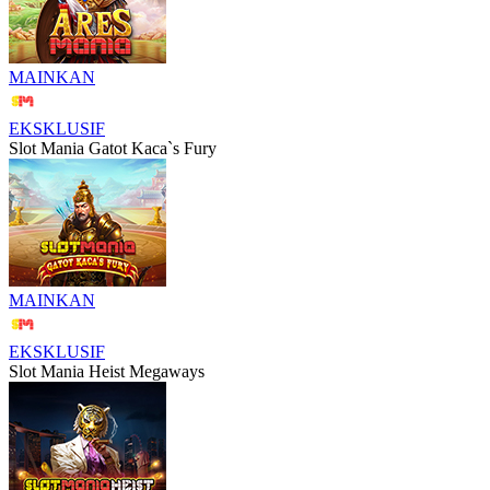
MAINKAN
EKSKLUSIF
Slot Mania Gatot Kaca`s Fury
MAINKAN
EKSKLUSIF
Slot Mania Heist Megaways