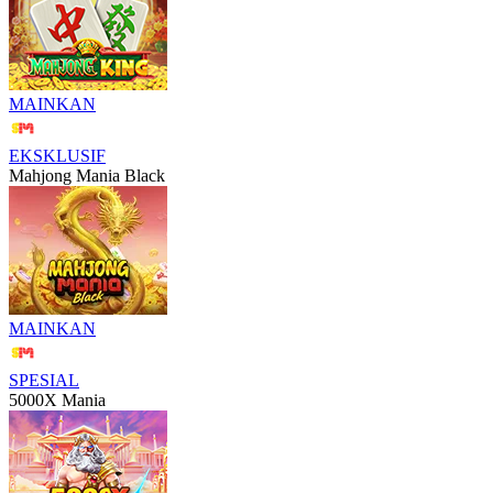
MAINKAN
EKSKLUSIF
Mahjong Mania Black
MAINKAN
SPESIAL
5000X Mania