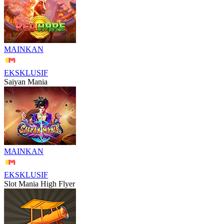
MAINKAN
EKSKLUSIF
Saiyan Mania
MAINKAN
EKSKLUSIF
Slot Mania High Flyer