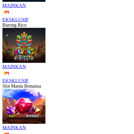
MAINKAN
EKSKLUSIF
Barong Rico
MAINKAN
EKSKLUSIF
Slot Mania Bonanza
MAINKAN