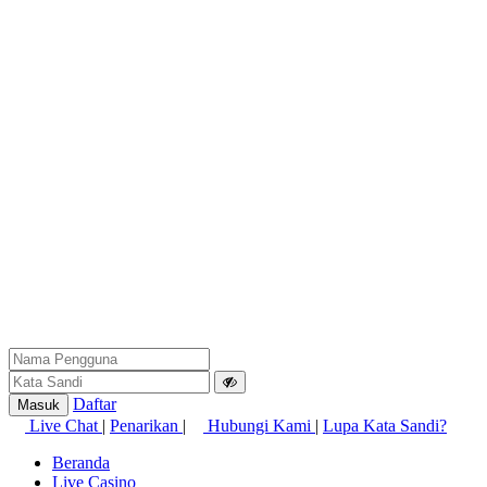
Daftar
Masuk
Live Chat
|
Penarikan
|
Hubungi Kami
|
Lupa Kata Sandi?
Beranda
Live Casino