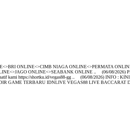
NE<>BRI ONLINE<>CIMB NIAGA ONLINE<>PERMATA ONL
NLINE<>JAGO ONLINE<>SEABANK ONLINE ..
(06/08/2026)
P
natif kami https://shortku.id/vegas88-gg ..
(06/08/2026)
INFO : KI
DIR GAME TERBARU IDNLIVE VEGAS88 LIVE BACCARAT 