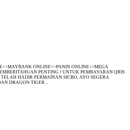
INE<>MAYBANK ONLINE<>PANIN ONLINE<>MEGA
EMBERITAHUAN PENTING ! UNTUK PEMBAYARAN QRIS
NI TELAH HADIR PERMAINAN SICBO, AYO SEGERA
DAN DRAGON TIGER ..